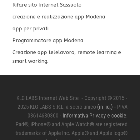
Rifare sito Internet Sassuolo
creazione e realizzazione app Modena
app per privati
Programmatore app Modena
Creazione app telelavoro, remote learning e
smart working.
KLG LABS Internet Web Site - Copyright © 2015 -
2025 KLG LABS S.R.L. a socio unico
(in liq.)
- PIVA
03614630360 -
Informativa Privacy e cookie
.
iPad®, iPhone® and Apple Watch® are registered
trademarks of Apple Inc. Apple® and Apple logo®